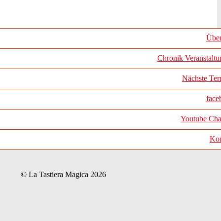
Über
Chronik Veranstalt
Nächste Ter
face
Youtube Cha
Kon
© La Tastiera Magica 2026