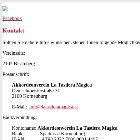
La Tastiera Magica
Akkordeonorchster
Facebook
Kontakt
Sollten Sie nähere Infos wünschen, stehen Ihnen folgende Möglichke
Vereinssitz:
2102 Bisamberg
Postanschrift:
Akkordeonverein La Tastiera Magica
Deutschmeisterstraße 31
2100 Korneuburg
E-Mail:
info@latastieramagica.at
Bankverbindung:
Kontoname:
Akkordeonverein La Tastiera Magica
Bank: Sparkasse Korneuburg,
IBAN: AT98 2022 7000 0001 4407