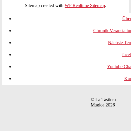
Sitemap created with
WP Realtime Sitemap
.
Über
Chronik Veranstalt
Nächste Ter
face
Youtube Cha
Kon
© La Tastiera
Magica 2026