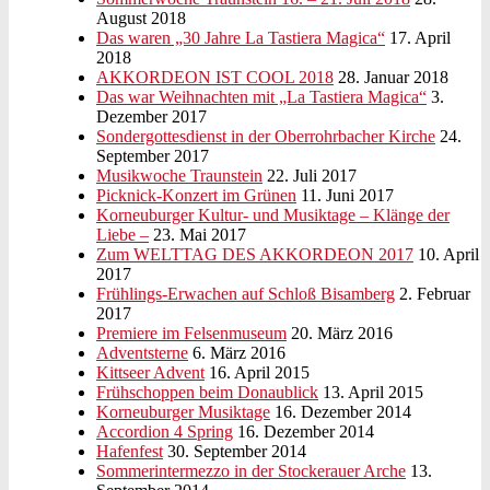
August 2018
Das waren „30 Jahre La Tastiera Magica“
17. April
2018
AKKORDEON IST COOL 2018
28. Januar 2018
Das war Weihnachten mit „La Tastiera Magica“
3.
Dezember 2017
Sondergottesdienst in der Oberrohrbacher Kirche
24.
September 2017
Musikwoche Traunstein
22. Juli 2017
Picknick-Konzert im Grünen
11. Juni 2017
Korneuburger Kultur- und Musiktage – Klänge der
Liebe –
23. Mai 2017
Zum WELTTAG DES AKKORDEON 2017
10. April
2017
Frühlings-Erwachen auf Schloß Bisamberg
2. Februar
2017
Premiere im Felsenmuseum
20. März 2016
Adventsterne
6. März 2016
Kittseer Advent
16. April 2015
Frühschoppen beim Donaublick
13. April 2015
Korneuburger Musiktage
16. Dezember 2014
Accordion 4 Spring
16. Dezember 2014
Hafenfest
30. September 2014
Sommerintermezzo in der Stockerauer Arche
13.