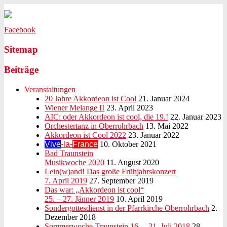
La Tastiera Magica
Akkordeonorchster
Facebook
Sitemap
Beiträge
Veranstaltungen
20 Jahre Akkordeon ist Cool
21. Januar 2024
Wiener Melange II
23. April 2023
AIC: oder Akkordeon ist cool, die 19.!
22. Januar 2023
Orchestertanz in Oberrohrbach
13. Mai 2022
Akkordeon ist Cool 2022
23. Januar 2022
Vive
-la-
France
10. Oktober 2021
Bad Traunstein
Musikwoche 2020
11. August 2020
Lein(w)and! Das große Frühjahrskonzert
7. April 2019
27. September 2019
Das war: „Akkordeon ist cool“
25. – 27. Jänner 2019
10. April 2019
Sondergottesdienst in der Pfarrkirche Oberrohrbach
2.
Dezember 2018
Sommerwoche Traunstein 16. – 21. Juli 2018
28.